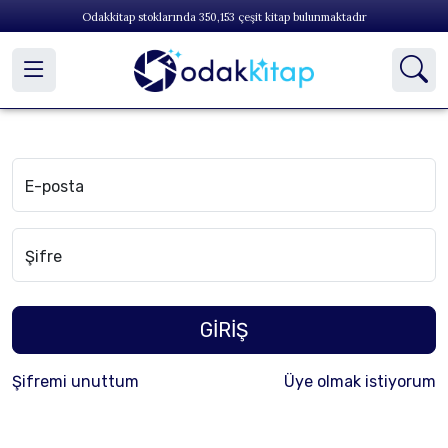
Odakkitap stoklarında
350,153
çeşit kitap bulunmaktadır
E-posta
Şifre
GİRİŞ
Şifremi unuttum
Üye olmak istiyorum