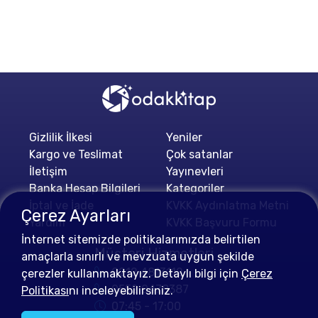
Gizlilik İlkesi
Yeniler
Kargo ve Teslimat
Çok satanlar
İletişim
Yayınevleri
Banka Hesap Bilgileri
Kategoriler
İptal ve İade
KVKK Aydınlatma Metni
Çerez Ayarları
Yardım
KVKK Başvuru Formu
İnternet sitemizde politikalarımızda belirtilen
Müşteri Hizmetleri
amaçlarla sınırlı ve mevzuata uygun şekilde
0212 4813112
çerezler kullanmaktayız. Detaylı bilgi için
Çerez
0552 0478387
Politikası
nı inceleyebilirsiniz.
07:45 - 17:00