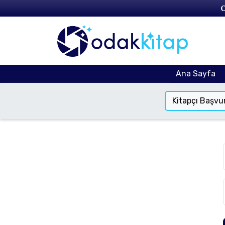
O
Ana Sayfa
Kitapçı Başvu