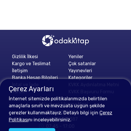
Gizlilik İlkesi
Yeniler
Kargo ve Teslimat
Çok satanlar
İletişim
Yayınevleri
Banka Hesap Bilgileri
Kategoriler
İptal ve İade
KVKK Aydınlatma Metni
Çerez Ayarları
Yardım
KVKK Başvuru Formu
İnternet sitemizde politikalarımızda belirtilen
Müşteri Hizmetleri
amaçlarla sınırlı ve mevzuata uygun şekilde
0212 4813112
çerezler kullanmaktayız. Detaylı bilgi için
Çerez
0552 0478387
Politikası
nı inceleyebilirsiniz.
07:45 - 17:00