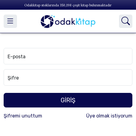
Odakkitap stoklarında
350,198
çeşit kitap bulunmaktadır
E-posta
Şifre
GİRİŞ
Şifremi unuttum
Üye olmak istiyorum