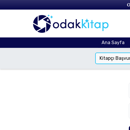
O
Ana Sayfa
Kitapçı Başvu