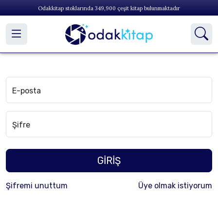
Odakkitap stoklarında
349,900
çeşit kitap bulunmaktadır
E-posta
Şifre
GİRİŞ
Şifremi unuttum
Üye olmak istiyorum