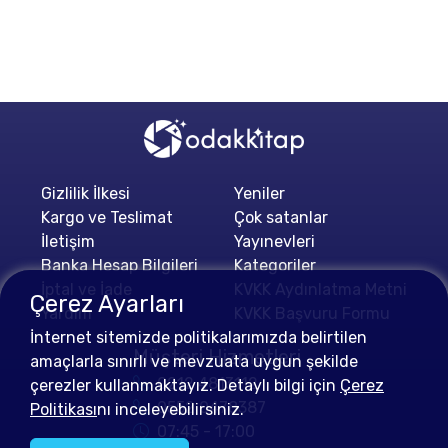
Gizlilik İlkesi
Yeniler
Kargo ve Teslimat
Çok satanlar
İletişim
Yayınevleri
Banka Hesap Bilgileri
Kategoriler
İptal ve İade
KVKK Aydınlatma Metni
Çerez Ayarları
Yardım
KVKK Başvuru Formu
İnternet sitemizde politikalarımızda belirtilen
Müşteri Hizmetleri
amaçlarla sınırlı ve mevzuata uygun şekilde
0212 4813112
çerezler kullanmaktayız. Detaylı bilgi için
Çerez
0552 0478387
Politikası
nı inceleyebilirsiniz.
07:45 - 17:00