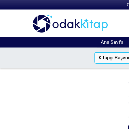
O
Ana Sayfa
Kitapçı Başvu