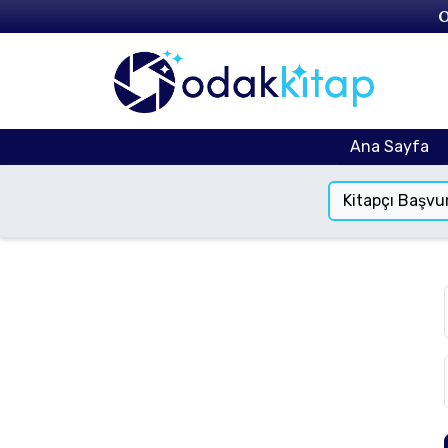
O
Ana Sayfa
Kitapçı Başvu