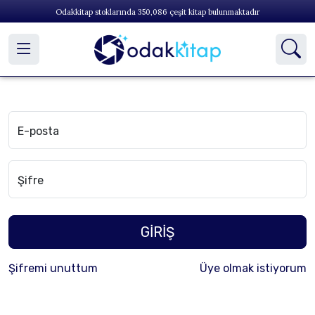
Odakkitap stoklarında
350,086
çeşit kitap bulunmaktadır
E-posta
Şifre
GİRİŞ
Şifremi unuttum
Üye olmak istiyorum