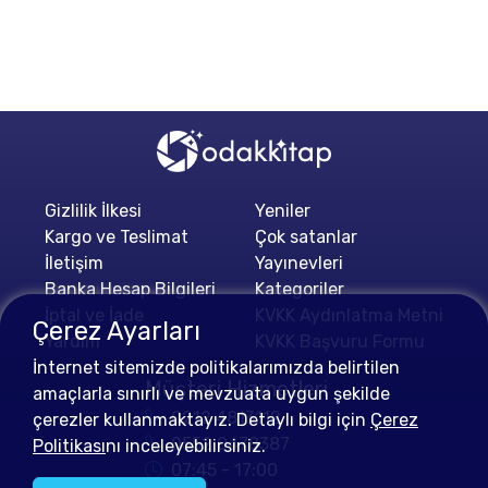
Gizlilik İlkesi
Yeniler
Kargo ve Teslimat
Çok satanlar
İletişim
Yayınevleri
Banka Hesap Bilgileri
Kategoriler
İptal ve İade
KVKK Aydınlatma Metni
Çerez Ayarları
Yardım
KVKK Başvuru Formu
İnternet sitemizde politikalarımızda belirtilen
Müşteri Hizmetleri
amaçlarla sınırlı ve mevzuata uygun şekilde
0212 4813112
çerezler kullanmaktayız. Detaylı bilgi için
Çerez
0552 0478387
Politikası
nı inceleyebilirsiniz.
07:45 - 17:00