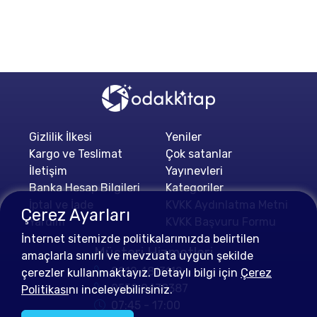
Gizlilik İlkesi
Yeniler
Kargo ve Teslimat
Çok satanlar
İletişim
Yayınevleri
Banka Hesap Bilgileri
Kategoriler
İptal ve İade
KVKK Aydınlatma Metni
Çerez Ayarları
Yardım
KVKK Başvuru Formu
İnternet sitemizde politikalarımızda belirtilen
Müşteri Hizmetleri
amaçlarla sınırlı ve mevzuata uygun şekilde
0212 4813112
çerezler kullanmaktayız. Detaylı bilgi için
Çerez
0552 0478387
Politikası
nı inceleyebilirsiniz.
07:45 - 17:00