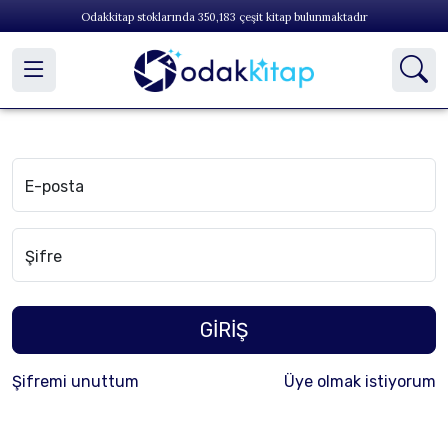
Odakkitap stoklarında
350,183
çeşit kitap bulunmaktadır
E-posta
Şifre
GİRİŞ
Şifremi unuttum
Üye olmak istiyorum