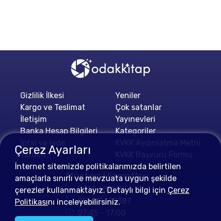
Gizlilik İlkesi
Yeniler
Kargo ve Teslimat
Çok satanlar
İletişim
Yayınevleri
Banka Hesap Bilgileri
Kategoriler
İptal ve İade
KVKK Aydınlatma Metni
Çerez Ayarları
Yardım
KVKK Başvuru Formu
İnternet sitemizde politikalarımızda belirtilen
Müşteri Hizmetleri
amaçlarla sınırlı ve mevzuata uygun şekilde
0212 4813112
çerezler kullanmaktayız. Detaylı bilgi için
Çerez
0552 0478387
Politikası
nı inceleyebilirsiniz.
07:45 - 17:00