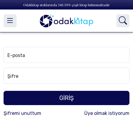
Odakkitap stoklarında
349,999
çeşit kitap bulunmaktadır
E-posta
Şifre
GİRİŞ
Şifremi unuttum
Üye olmak istiyorum