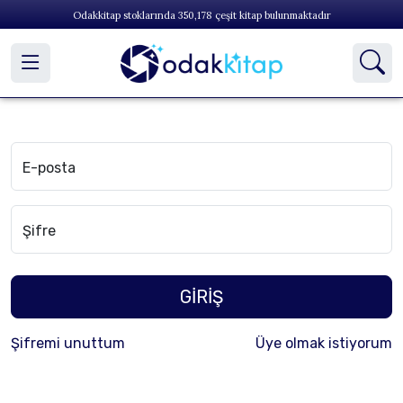
Odakkitap stoklarında
350,178
çeşit kitap bulunmaktadır
E-posta
Şifre
GİRİŞ
Şifremi unuttum
Üye olmak istiyorum