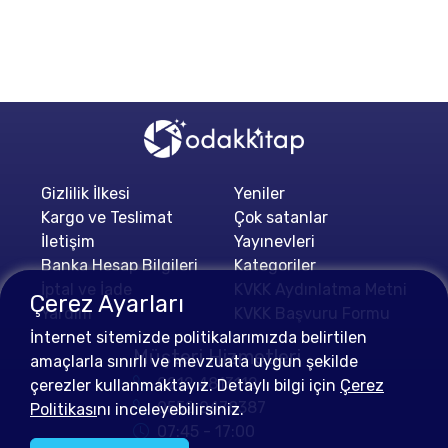
Gizlilik İlkesi
Yeniler
Kargo ve Teslimat
Çok satanlar
İletişim
Yayınevleri
Banka Hesap Bilgileri
Kategoriler
İptal ve İade
KVKK Aydınlatma Metni
Çerez Ayarları
Yardım
KVKK Başvuru Formu
İnternet sitemizde politikalarımızda belirtilen
Müşteri Hizmetleri
amaçlarla sınırlı ve mevzuata uygun şekilde
0212 4813112
çerezler kullanmaktayız. Detaylı bilgi için
Çerez
0552 0478387
Politikası
nı inceleyebilirsiniz.
07:45 - 17:00