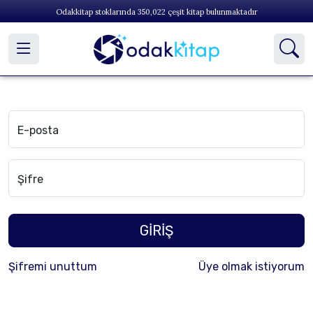
Odakkitap stoklarında
350,022
çeşit kitap bulunmaktadır
E-posta
Şifre
GİRİŞ
Şifremi unuttum
Üye olmak istiyorum