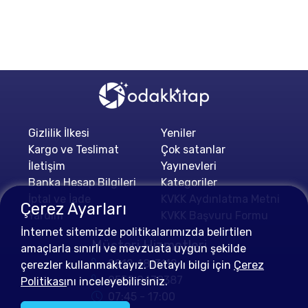
Gizlilik İlkesi
Yeniler
Kargo ve Teslimat
Çok satanlar
İletişim
Yayınevleri
Banka Hesap Bilgileri
Kategoriler
İptal ve İade
KVKK Aydınlatma Metni
Çerez Ayarları
Yardım
KVKK Başvuru Formu
İnternet sitemizde politikalarımızda belirtilen
Müşteri Hizmetleri
amaçlarla sınırlı ve mevzuata uygun şekilde
0212 4813112
çerezler kullanmaktayız. Detaylı bilgi için
Çerez
0552 0478387
Politikası
nı inceleyebilirsiniz.
07:45 - 17:00