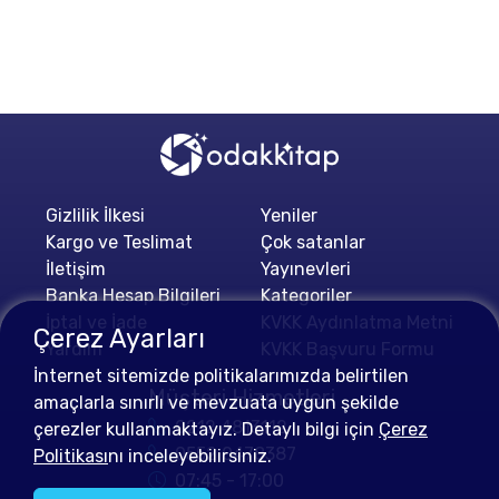
Gizlilik İlkesi
Yeniler
Kargo ve Teslimat
Çok satanlar
İletişim
Yayınevleri
Banka Hesap Bilgileri
Kategoriler
İptal ve İade
KVKK Aydınlatma Metni
Çerez Ayarları
Yardım
KVKK Başvuru Formu
İnternet sitemizde politikalarımızda belirtilen
Müşteri Hizmetleri
amaçlarla sınırlı ve mevzuata uygun şekilde
0212 4813112
çerezler kullanmaktayız. Detaylı bilgi için
Çerez
0552 0478387
Politikası
nı inceleyebilirsiniz.
07:45 - 17:00