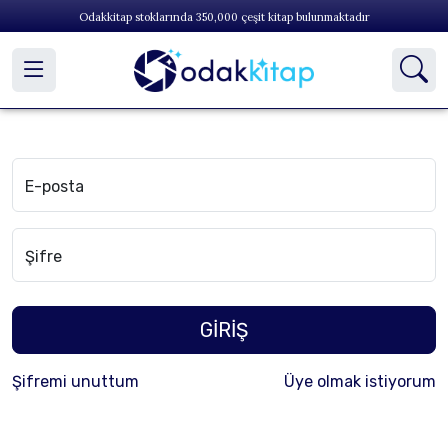
Odakkitap stoklarında
350,000
çeşit kitap bulunmaktadır
E-posta
Şifre
GİRİŞ
Şifremi unuttum
Üye olmak istiyorum