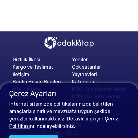
Gizlilik İlkesi
Yeniler
Kargo ve Teslimat
Çok satanlar
İletişim
Yayınevleri
Banka Hesap Bilgileri
Kategoriler
İptal ve İade
KVKK Aydınlatma Metni
Çerez Ayarları
Yardım
KVKK Başvuru Formu
İnternet sitemizde politikalarımızda belirtilen
Müşteri Hizmetleri
amaçlarla sınırlı ve mevzuata uygun şekilde
0212 4813112
çerezler kullanmaktayız. Detaylı bilgi için
Çerez
0552 0478387
Politikası
nı inceleyebilirsiniz.
07:45 - 17:00