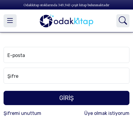
Odakkitap stoklarında
349,943
çeşit kitap bulunmaktadır
E-posta
Şifre
GİRİŞ
Şifremi unuttum
Üye olmak istiyorum