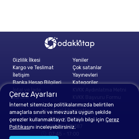
Gizlilik İlkesi
Yeniler
Kargo ve Teslimat
Çok satanlar
İletişim
Yayınevleri
Banka Hesap Bilgileri
Kategoriler
İptal ve İade
KVKK Aydınlatma Metni
Çerez Ayarları
Yardım
KVKK Başvuru Formu
İnternet sitemizde politikalarımızda belirtilen
Müşteri Hizmetleri
amaçlarla sınırlı ve mevzuata uygun şekilde
0212 4813112
çerezler kullanmaktayız. Detaylı bilgi için
Çerez
0552 0478387
Politikası
nı inceleyebilirsiniz.
07:45 - 17:00