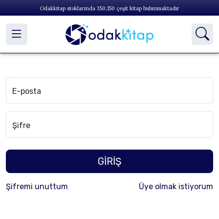
Odakkitap stoklarında
350,150
çeşit kitap bulunmaktadır
E-posta
Şifre
GİRİŞ
Şifremi unuttum
Üye olmak istiyorum