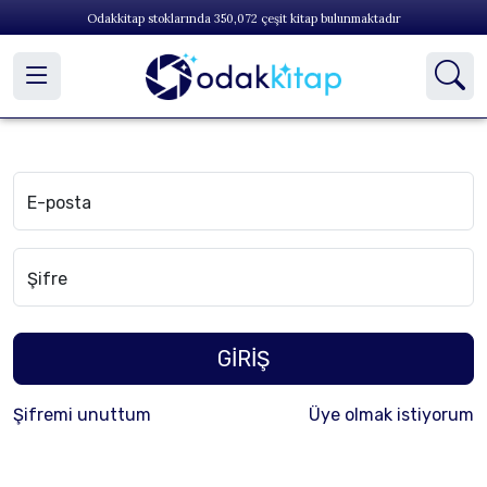
Odakkitap stoklarında
350,072
çeşit kitap bulunmaktadır
E-posta
Şifre
GİRİŞ
Şifremi unuttum
Üye olmak istiyorum