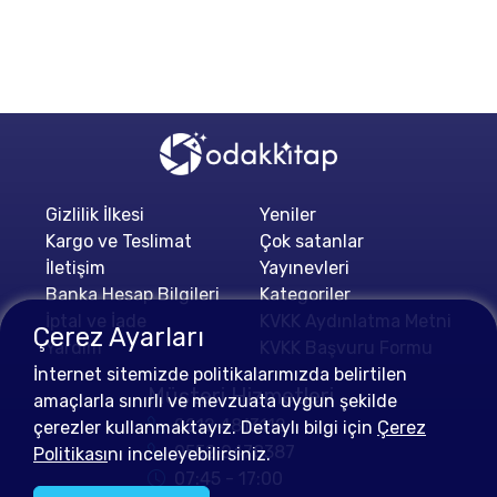
Gizlilik İlkesi
Yeniler
Kargo ve Teslimat
Çok satanlar
İletişim
Yayınevleri
Banka Hesap Bilgileri
Kategoriler
İptal ve İade
KVKK Aydınlatma Metni
Çerez Ayarları
Yardım
KVKK Başvuru Formu
İnternet sitemizde politikalarımızda belirtilen
Müşteri Hizmetleri
amaçlarla sınırlı ve mevzuata uygun şekilde
0212 4813112
çerezler kullanmaktayız. Detaylı bilgi için
Çerez
0552 0478387
Politikası
nı inceleyebilirsiniz.
07:45 - 17:00