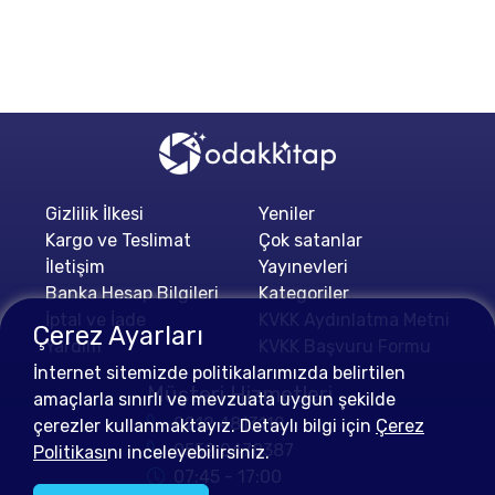
Gizlilik İlkesi
Yeniler
Kargo ve Teslimat
Çok satanlar
İletişim
Yayınevleri
Banka Hesap Bilgileri
Kategoriler
İptal ve İade
KVKK Aydınlatma Metni
Çerez Ayarları
Yardım
KVKK Başvuru Formu
İnternet sitemizde politikalarımızda belirtilen
Müşteri Hizmetleri
amaçlarla sınırlı ve mevzuata uygun şekilde
0212 4813112
çerezler kullanmaktayız. Detaylı bilgi için
Çerez
0552 0478387
Politikası
nı inceleyebilirsiniz.
07:45 - 17:00