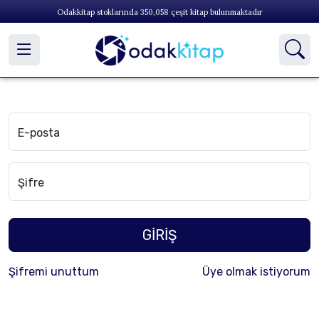
Odakkitap stoklarında
350,058
çeşit kitap bulunmaktadır
E-posta
Şifre
GİRİŞ
Şifremi unuttum
Üye olmak istiyorum