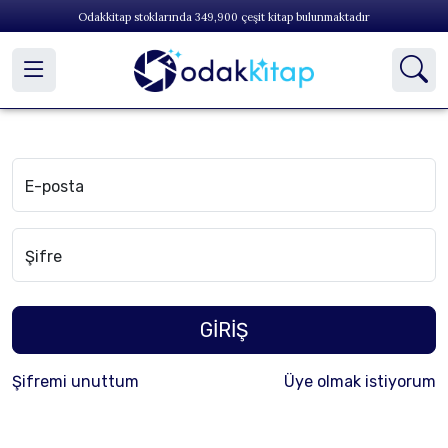
Odakkitap stoklarında
349,900
çeşit kitap bulunmaktadır
E-posta
Şifre
GİRİŞ
Şifremi unuttum
Üye olmak istiyorum