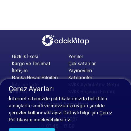
Gizlilik İlkesi
Yeniler
Kargo ve Teslimat
Çok satanlar
İletişim
Yayınevleri
Banka Hesap Bilgileri
Kategoriler
İptal ve İade
KVKK Aydınlatma Metni
Çerez Ayarları
Yardım
KVKK Başvuru Formu
İnternet sitemizde politikalarımızda belirtilen
Müşteri Hizmetleri
amaçlarla sınırlı ve mevzuata uygun şekilde
0212 4813112
çerezler kullanmaktayız. Detaylı bilgi için
Çerez
0552 0478387
Politikası
nı inceleyebilirsiniz.
07:45 - 17:00