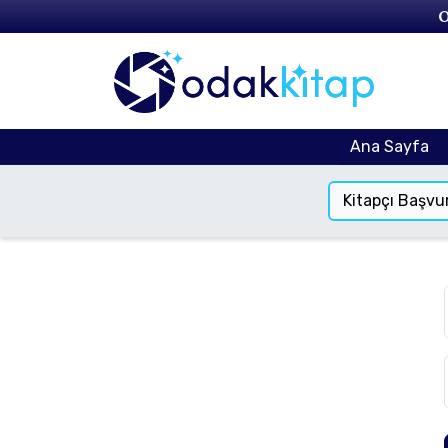
O
Ana Sayfa
Kitapçı Başvu