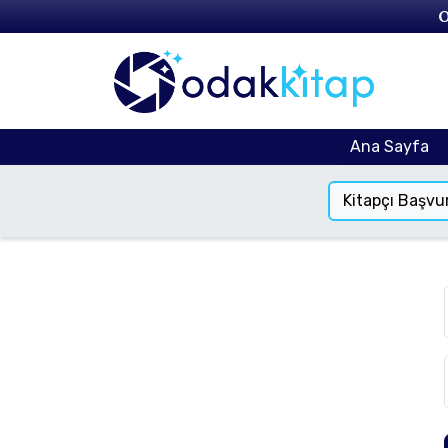
O
Ana Sayfa
Kitapçı Başvu