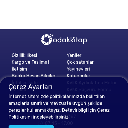
Gizlilik İlkesi
Yeniler
Kargo ve Teslimat
Çok satanlar
İletişim
Yayınevleri
Banka Hesap Bilgileri
Kategoriler
İptal ve İade
KVKK Aydınlatma Metni
Çerez Ayarları
Yardım
KVKK Başvuru Formu
İnternet sitemizde politikalarımızda belirtilen
Müşteri Hizmetleri
amaçlarla sınırlı ve mevzuata uygun şekilde
0212 4813112
çerezler kullanmaktayız. Detaylı bilgi için
Çerez
0552 0478387
Politikası
nı inceleyebilirsiniz.
07:45 - 17:00