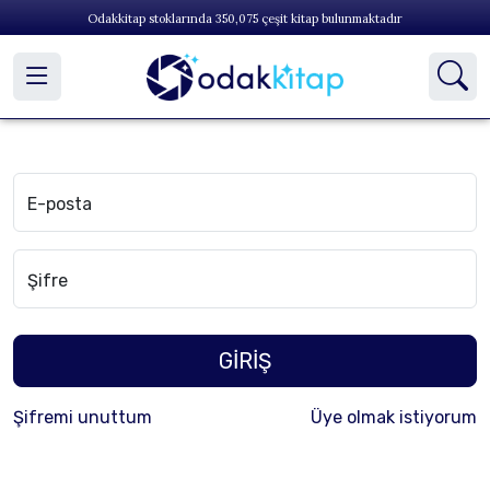
Odakkitap stoklarında
350,075
çeşit kitap bulunmaktadır
E-posta
Şifre
GİRİŞ
Şifremi unuttum
Üye olmak istiyorum