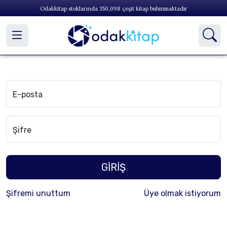
Odakkitap stoklarında
350,098
çeşit kitap bulunmaktadır
E-posta
Şifre
GİRİŞ
Şifremi unuttum
Üye olmak istiyorum