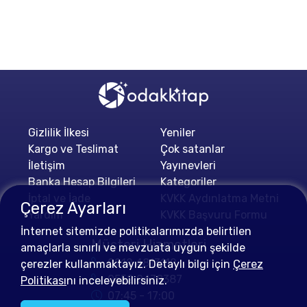
Gizlilik İlkesi
Yeniler
Kargo ve Teslimat
Çok satanlar
İletişim
Yayınevleri
Banka Hesap Bilgileri
Kategoriler
İptal ve İade
KVKK Aydınlatma Metni
Çerez Ayarları
Yardım
KVKK Başvuru Formu
İnternet sitemizde politikalarımızda belirtilen
Müşteri Hizmetleri
amaçlarla sınırlı ve mevzuata uygun şekilde
0212 4813112
çerezler kullanmaktayız. Detaylı bilgi için
Çerez
0552 0478387
Politikası
nı inceleyebilirsiniz.
07:45 - 17:00