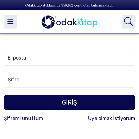
Odakkitap stoklarında
350,162
çeşit kitap bulunmaktadır
E-posta
Şifre
GİRİŞ
Şifremi unuttum
Üye olmak istiyorum