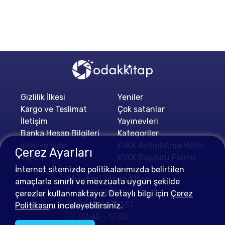
Gizlilik İlkesi
Yeniler
Kargo ve Teslimat
Çok satanlar
İletişim
Yayınevleri
Banka Hesap Bilgileri
Kategoriler
İptal ve İade
KVKK Aydınlatma Metni
Çerez Ayarları
Yardım
KVKK Başvuru Formu
İnternet sitemizde politikalarımızda belirtilen
Müşteri Hizmetleri
amaçlarla sınırlı ve mevzuata uygun şekilde
0212 4813112
çerezler kullanmaktayız. Detaylı bilgi için
Çerez
0552 0478387
Politikası
nı inceleyebilirsiniz.
07:45 - 17:00