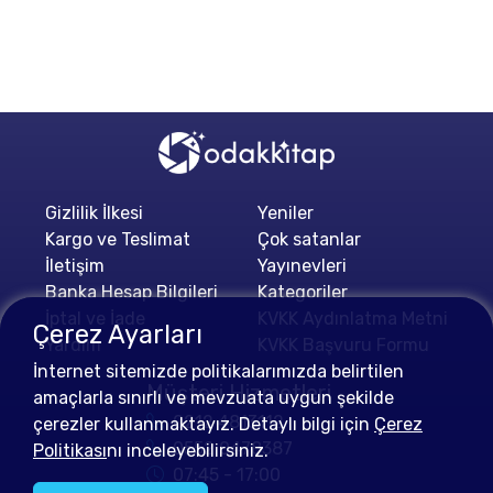
Gizlilik İlkesi
Yeniler
Kargo ve Teslimat
Çok satanlar
İletişim
Yayınevleri
Banka Hesap Bilgileri
Kategoriler
İptal ve İade
KVKK Aydınlatma Metni
Çerez Ayarları
Yardım
KVKK Başvuru Formu
İnternet sitemizde politikalarımızda belirtilen
Müşteri Hizmetleri
amaçlarla sınırlı ve mevzuata uygun şekilde
0212 4813112
çerezler kullanmaktayız. Detaylı bilgi için
Çerez
0552 0478387
Politikası
nı inceleyebilirsiniz.
07:45 - 17:00