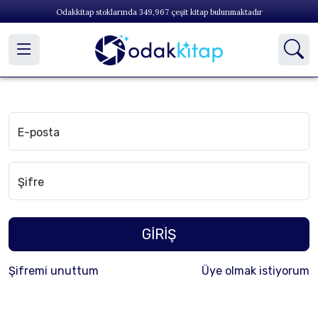
Odakkitap stoklarında
349,967
çeşit kitap bulunmaktadır
E-posta
Şifre
GİRİŞ
Şifremi unuttum
Üye olmak istiyorum