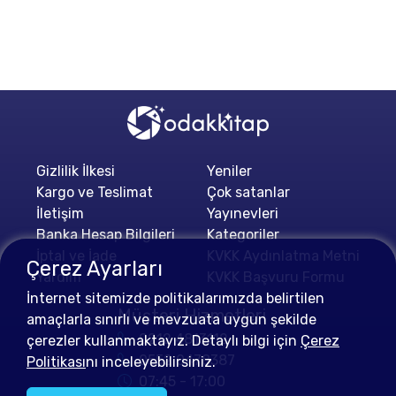
Gizlilik İlkesi
Yeniler
Kargo ve Teslimat
Çok satanlar
İletişim
Yayınevleri
Banka Hesap Bilgileri
Kategoriler
İptal ve İade
KVKK Aydınlatma Metni
Çerez Ayarları
Yardım
KVKK Başvuru Formu
İnternet sitemizde politikalarımızda belirtilen
Müşteri Hizmetleri
amaçlarla sınırlı ve mevzuata uygun şekilde
0212 4813112
çerezler kullanmaktayız. Detaylı bilgi için
Çerez
0552 0478387
Politikası
nı inceleyebilirsiniz.
07:45 - 17:00