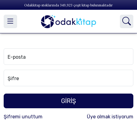
Odakkitap stoklarında
349,923
çeşit kitap bulunmaktadır
E-posta
Şifre
GİRİŞ
Şifremi unuttum
Üye olmak istiyorum