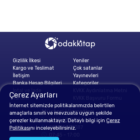
Gizlilik İlkesi
Yeniler
Kargo ve Teslimat
Çok satanlar
İletişim
Yayınevleri
Banka Hesap Bilgileri
Kategoriler
İptal ve İade
KVKK Aydınlatma Metni
Çerez Ayarları
Yardım
KVKK Başvuru Formu
İnternet sitemizde politikalarımızda belirtilen
Müşteri Hizmetleri
amaçlarla sınırlı ve mevzuata uygun şekilde
0212 4813112
çerezler kullanmaktayız. Detaylı bilgi için
Çerez
0552 0478387
Politikası
nı inceleyebilirsiniz.
07:45 - 17:00