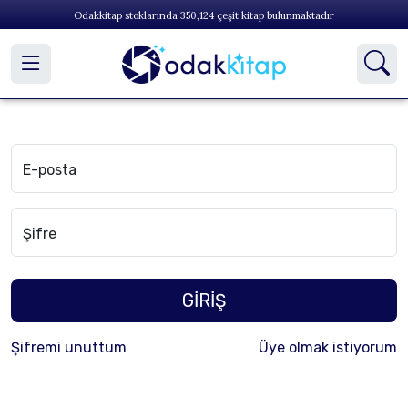
Odakkitap stoklarında
350,124
çeşit kitap bulunmaktadır
E-posta
Şifre
GİRİŞ
Şifremi unuttum
Üye olmak istiyorum