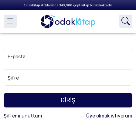
Odakkitap stoklarında
349,900
çeşit kitap bulunmaktadır
E-posta
Şifre
GİRİŞ
Şifremi unuttum
Üye olmak istiyorum