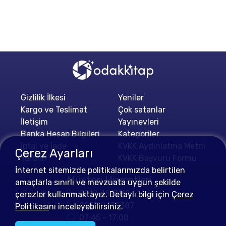
Gizlilik İlkesi
Yeniler
Kargo ve Teslimat
Çok satanlar
İletişim
Yayınevleri
Banka Hesap Bilgileri
Kategoriler
İptal ve İade
KVKK Aydınlatma Metni
Çerez Ayarları
Yardım
KVKK Başvuru Formu
İnternet sitemizde politikalarımızda belirtilen
Müşteri Hizmetleri
amaçlarla sınırlı ve mevzuata uygun şekilde
0212 4813112
çerezler kullanmaktayız. Detaylı bilgi için
Çerez
0552 0478387
Politikası
nı inceleyebilirsiniz.
07:45 - 17:00