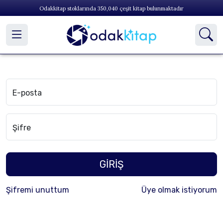
Odakkitap stoklarında
350,040
çeşit kitap bulunmaktadır
E-posta
Şifre
GİRİŞ
Şifremi unuttum
Üye olmak istiyorum