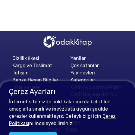
Gizlilik İlkesi
Yeniler
Kargo ve Teslimat
Çok satanlar
İletişim
Yayınevleri
Banka Hesap Bilgileri
Kategoriler
İptal ve İade
KVKK Aydınlatma Metni
Çerez Ayarları
Yardım
KVKK Başvuru Formu
İnternet sitemizde politikalarımızda belirtilen
Müşteri Hizmetleri
amaçlarla sınırlı ve mevzuata uygun şekilde
0212 4813112
çerezler kullanmaktayız. Detaylı bilgi için
Çerez
0552 0478387
Politikası
nı inceleyebilirsiniz.
07:45 - 17:00