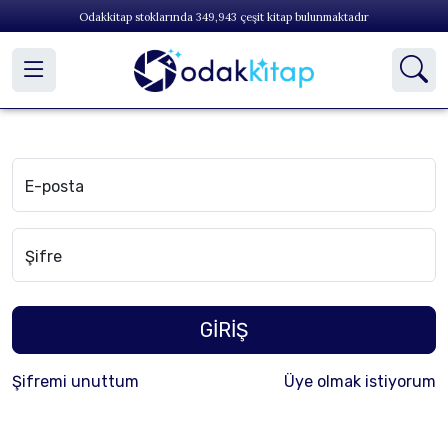
Odakkitap stoklarında
349,943
çeşit kitap bulunmaktadır
E-posta
Şifre
GİRİŞ
Şifremi unuttum
Üye olmak istiyorum