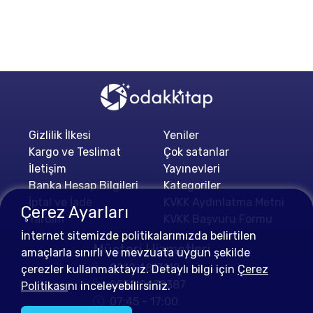
Gizlilik İlkesi
Yeniler
Kargo ve Teslimat
Çok satanlar
İletişim
Yayınevleri
Banka Hesap Bilgileri
Kategoriler
İptal ve İade
KVKK Aydınlatma Metni
Çerez Ayarları
Yardım
KVKK Başvuru Formu
İnternet sitemizde politikalarımızda belirtilen
Müşteri Hizmetleri
amaçlarla sınırlı ve mevzuata uygun şekilde
0212 4813112
çerezler kullanmaktayız. Detaylı bilgi için
Çerez
0552 0478387
Politikası
nı inceleyebilirsiniz.
07:45 - 17:00