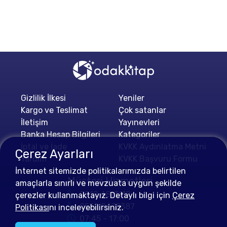
Gizlilik İlkesi
Yeniler
Kargo ve Teslimat
Çok satanlar
İletişim
Yayınevleri
Banka Hesap Bilgileri
Kategoriler
İptal ve İade
KVKK Aydınlatma Metni
Çerez Ayarları
Yardım
KVKK Başvuru Formu
İnternet sitemizde politikalarımızda belirtilen
Müşteri Hizmetleri
amaçlarla sınırlı ve mevzuata uygun şekilde
0212 4813112
çerezler kullanmaktayız. Detaylı bilgi için
Çerez
0552 0478387
Politikası
nı inceleyebilirsiniz.
07:45 - 17:00