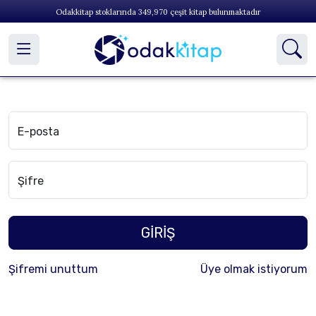
Odakkitap stoklarında
349,970
çeşit kitap bulunmaktadır
E-posta
Şifre
GİRİŞ
Şifremi unuttum
Üye olmak istiyorum