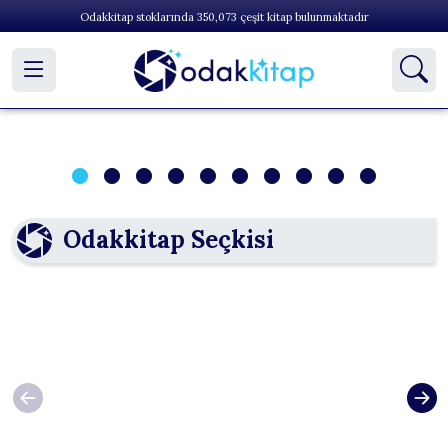
Odakkitap stoklarında
350,073
çeşit kitap bulunmaktadır
1
2
3
4
5
6
7
8
9
10
Odakkitap Seçkisi