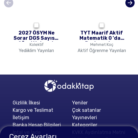
2027 ÖSYM Ne
TYT Maarif Aktif
Sorar DGS Sayısal
Matematik 0 'dan
Sözel Yetenek
Başlayanlara
Kolektif
Mehmet Koç
Tamamı Çözümlü
Yediiklim Yayınları
Aktif Öğrenme Yayınları
Fasikül Fasikül 7
Deneme
Gizlilik İlkesi
Yeniler
Kargo ve Teslimat
Çok satanlar
İletişim
Yayınevleri
Banka Hesap Bilgileri
Kategoriler
İptal ve İade
KVKK Aydınlatma Metni
Çerez Ayarları